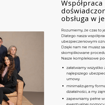
Współpraca 
doświadczon
obsługa w j
Rozumiemy, że czas to je
Dlatego nasza współpra
ubezpieczeniowymi oznacz
Dzięki nam nie musisz s
skomplikowane procedu
Nasze kompleksowe pode
załatwiamy wszystko z
najlepszego ubezpiecz
umowy.
minimalizujemy formal
działalności, a my zaj
zapewniamy pełne ws
ewentualnej pomocy w