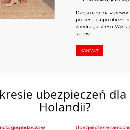
Dzięki nam masz pewność,
proces zakupu ubezpiecz
zbędnego stresu. Wystarc
się my!
KONTAKT
kresie ubezpieczeń dla
Holandii?
lność gospodarczą w
Ubezpieczenie samocho