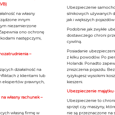
AVB)
Ubezpieczenie samochod
łalność na własny
silnikowych używanych d
yrządzone innym
jak i większych pojazdó
tym niezamierzone
Podobnie jak zwykłe ub
h. Zapewnia ono ochronę
dostawczego chroni prze
szkodami następczymi,
cywilną.
Posiadanie ubezpieczen
ozatrudnienia –
z kilku powodów. Po pie
Holandii. Ponadto zapew
ących działalność na
zniszczenia pojazdu. B
liktach z klientami lub
ryzykujesz wysokimi kosz
h ekspertów prawnych,
kieszeni.
Ubezpieczenie majątku –
 na własny rachunek –
Ubezpieczenie to chroni
sprzęt czy maszyny, któr
cych własną firmę w
nie są przeznaczone na s