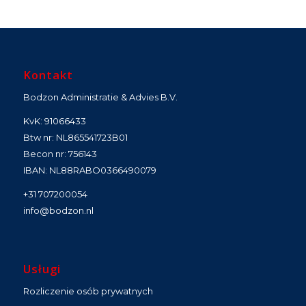
Kontakt
Bodzon Administratie & Advies B.V.
KvK: 91066433
Btw nr: NL865541723B01
Becon nr: 756143
IBAN: NL88RABO0366490079
+31 707200054
info@bodzon.nl
Usługi
Rozliczenie osób prywatnych