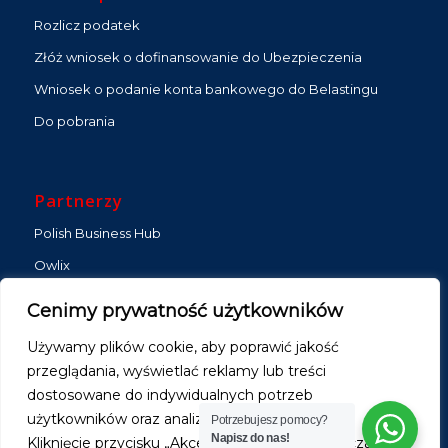
Rozlicz podatek
Złóż wniosek o dofinansowanie do Ubezpieczenia
Wniosek o podanie konta bankowego do Belastingu
Do pobrania
Partnerzy
Polish Business Hub
Owlix
Zlecenia ZZP
Cenimy prywatność użytkowników
Gybo Media
Używamy plików cookie, aby poprawić jakość
Strona na abonament
przeglądania, wyświetlać reklamy lub treści
DMKB Partners
dostosowane do indywidualnych potrzeb
użytkowników oraz analizować ruch na stronie.
Potrzebujesz pomocy?
DMKB Building
Napisz do nas!
Kliknięcie przycisku „Akceptuj wszystkie” oznacza