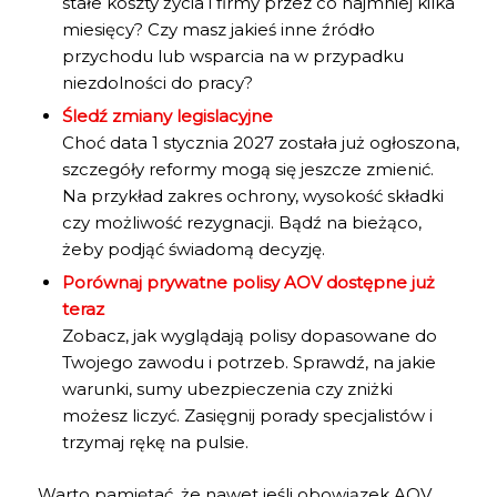
stałe koszty życia i firmy przez co najmniej kilka
miesięcy? Czy masz jakieś inne źródło
przychodu lub wsparcia na w przypadku
niezdolności do pracy?
Śledź zmiany legislacyjne
Choć data 1 stycznia 2027 została już ogłoszona,
szczegóły reformy mogą się jeszcze zmienić.
Na przykład zakres ochrony, wysokość składki
czy możliwość rezygnacji. Bądź na bieżąco,
żeby podjąć świadomą decyzję.
Porównaj prywatne polisy AOV dostępne już
teraz
Zobacz, jak wyglądają polisy dopasowane do
Twojego zawodu i potrzeb. Sprawdź, na jakie
warunki, sumy ubezpieczenia czy zniżki
możesz liczyć. Zasięgnij porady specjalistów i
trzymaj rękę na pulsie.
Warto pamiętać, że nawet jeśli obowiązek AOV