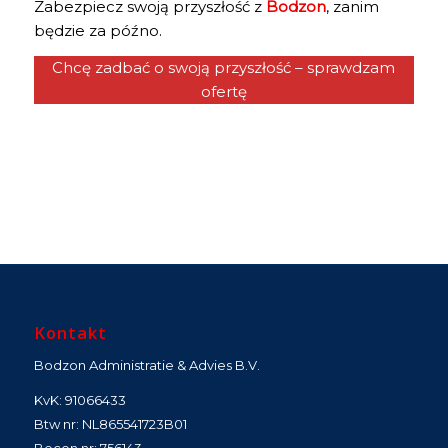
Zabezpiecz swoją przyszłość z
Bodzon
, zanim
będzie za późno.
Chcę zadbać o swoją przyszłość – sprawdzam
ofertę
Kontakt
Bodzon Administratie & Advies B.V.
KvK: 91066433
Btw nr: NL865541723B01
Becon nr: 756143