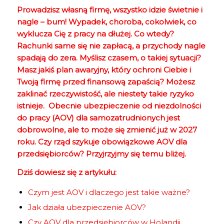
Prowadzisz własną firmę, wszystko idzie świetnie i
nagle – bum! Wypadek, choroba, cokolwiek, co
wyklucza Cię z pracy na dłużej. Co wtedy?
Rachunki same się nie zapłacą, a przychody nagle
spadają do zera. Myślisz czasem, o takiej sytuacji?
Masz jakiś plan awaryjny, który ochroni Ciebie i
Twoją firmę przed finansową zapaścią? Możesz
zaklinać rzeczywistość, ale niestety takie ryzyko
istnieje. Obecnie ubezpieczenie od niezdolności
do pracy (AOV) dla samozatrudnionych jest
dobrowolne, ale to może się zmienić już w 2027
roku. Czy rząd szykuje obowiązkowe AOV dla
przedsiębiorców? Przyjrzyjmy się temu bliżej.
Dziś dowiesz się z artykułu:
Czym jest AOV i dlaczego jest takie ważne?
Jak działa ubezpieczenie AOV?
Czy AOV dla przedsiębiorców w Holandii